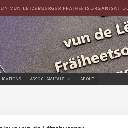
UN VUN LËTZEBUERGER FRÄIHEETSORGANISATI
Unioun
LICATIONS
ASSOC. AMICALE
ABOUT