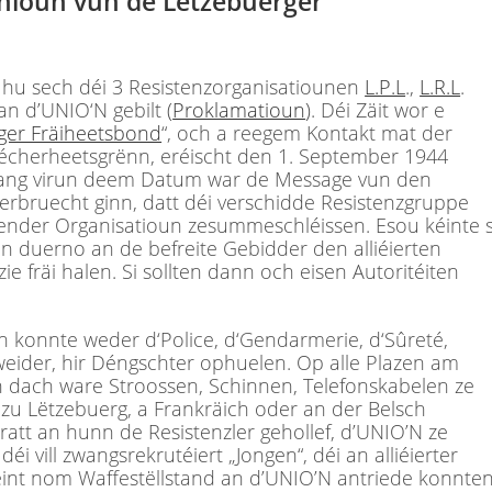
Unioun vun de Lëtzebuerger
 hu sech déi 3 Resistenzorganisatiounen
L.P.L
.,
L.R.L
.
n d’UNIO‘N gebilt (
Proklamatioun
). Déi Zäit wor e
ger Fräiheetsbond
“, och a reegem Kontakt mat der
Sécherheetsgrënn, eréischt den 1. September 1944
o laang virun deem Datum war de Message vun den
werbruecht ginn, datt déi verschidde Resistenzgruppe
fender Organisatioun zesummeschléissen. Esou kéinte s
an duerno an de befreite Gebidder den alliéierten
fräi halen. Si sollten dann och eisen Autoritéiten
 konnte weder d‘Police, d‘Gendarmerie, d‘Sûreté,
weider, hir Déngschter ophuelen. Op alle Plazen am
an dach ware Stroossen, Schinnen, Telefonskabelen ze
 zu Lëtzebuerg, a Frankräich oder an der Belsch
ratt an hunn de Resistenzler gehollef, d’UNIO’N ze
éi vill zwangsrekrutéiert „Jongen“, déi an alliéierter
int nom Waffestëllstand an d’UNIO’N antriede konnten