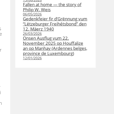
Fallen at home — the story of
Philip W. Weis
06/05/2026
Gedenkfeier fir d’Grënnung vum
“Lëtzeburger Freihétsbond” den
s
12. Mäerz 1940
e
26/03/2026
Onsen Ausflug vum 22.
November 2025 op Houffalize
an op Manhay (Ardennes belges,
r
province de Luxembourg)
12/01/2026
r
i
n