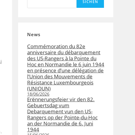
SICHEN
News
Commémoration du 82e
anniversaire du débarquement
des US-Rangers à la Pointe du
i
Hoc en Normandie le 6 juin 1944
en présence d’une délégation de
l’Union des Mouvements de
Résistance Luxembourgeois
(UNIOUN)
18/06/2026
Erënnerungsfeier vir den 82.
Gebuertsdag vum
Debarquement vun den US-
Rangers op der Pointe-du-Hoc
an der Normandie de 6. Juni
1944
.
15/06/2026