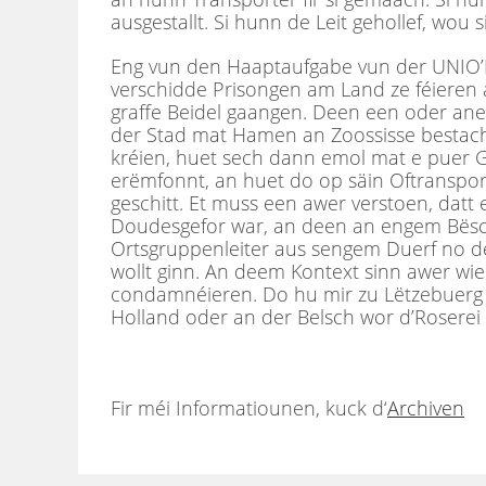
ausgestallt. Si hunn de Leit gehollef, wou
Eng vun den Haaptaufgabe vun der UNIO’N 
verschidde Prisongen am Land ze féieren
graffe Beidel gaangen. Deen een oder a
der Stad mat Hamen an Zoossisse bestach 
kréien, huet sech dann emol mat e puer 
erëmfonnt, an huet do op säin Oftranspor
geschitt. Et muss een awer verstoen, datt 
Doudesgefor war, an deen an engem Bësc
Ortsgruppenleiter aus sengem Duerf no d
wollt ginn. An deem Kontext sinn awer wie
condamnéieren. Do hu mir zu Lëtzebuerg
Holland oder an der Belsch wor d’Roserei
Fir méi Informatiounen, kuck d‘
Archiven