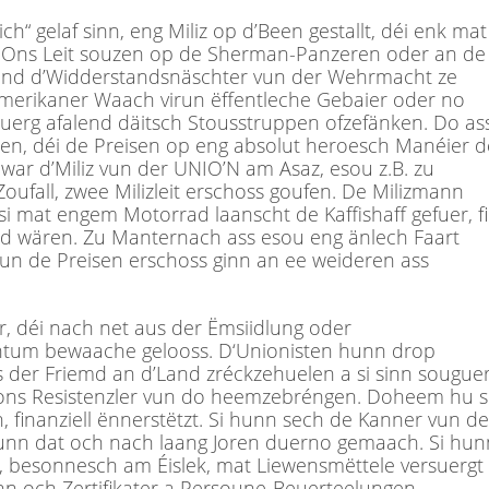
h“ gelaf sinn, eng Miliz op d’Been gestallt, déi enk mat
 Ons Leit souzen op de Sherman-Panzeren oder an de
gend d’Widderstandsnäschter vun der Wehrmacht ze
merikaner Waach virun ëffentleche Gebaier oder no
ebuerg afalend däitsch Stousstruppen ofzefänken. Do as
en, déi de Preisen op eng absolut heroesch Manéier d
 war d’Miliz vun der UNIO’N am Asaz, esou z.B. zu
ufall, zwee Milizleit erschoss goufen. De Milizmann
 mat engem Motorrad laanscht de Kaffishaff gefuer, fi
nd wären. Zu Manternach ass esou eng änlech Faart
 vun de Preisen erschoss ginn an ee weideren ass
, déi nach net aus der Ëmsiidlung oder
ntum bewaache gelooss. D‘Unionisten hunn drop
us der Friemd an d’Land zréckzehuelen a si sinn sougue
r ons Resistenzler vun do heemzebréngen. Doheem hu s
n, finanziell ënnerstëtzt. Si hunn sech de Kanner vun de
n hunn dat och nach laang Joren duerno gemaach. Si hun
 besonnesch am Éislek, mat Liewensmëttele versuergt
unn och Zertifikater a Persoune-Beuerteelungen