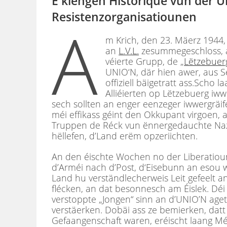
E klengen Historique vun der 
Resistenzorganisatiounen
A
m Krich, den 23. Mäerz 1944,
an
L.V.L.
zesummegeschloss, a
véierte Grupp, de „
Lëtzebuer
UNIO‘N, där hien awer, aus 
offiziell bäigetratt ass.Sch
Alliéierten op Lëtzebuerg iw
sech sollten an enger eenzeger iwwergräi
méi effikass géint den Okkupant virgoen, 
Truppen de Réck vun ënnergedauchte Nazie 
hëllefen, d’Land erëm opzeriichten.
An den éischte Wochen no der Liberatioun
d’Arméi nach d’Post, d‘Eisebunn an esou 
Land hu verständlecherweis Leit gefeelt 
flécken, an dat besonnesch am Éislek. Déi
verstoppte „Jongen“ sinn an d’UNIO’N aget
verstäerken. Dobäi ass ze bemierken, datt d
Gefaangenschaft waren, eréischt laang Mé