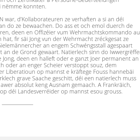
 si nëmme konnten.
war, d’Kollaborateuren ze verhaften a si an déi
 an do ze bewaachen. Do ass et och emol duerch de
neren, deen en Offizéier vum Wehrmachtskommando au
hat, fir säi Jong vun der Wehrmacht zréckgesat ze
Gielemännercher an engem Schwéngsstall agespaart
t an de Grond gewaart. Natierlech sinn do Iwwergrëffe
e Jong, deen en halleft oder e ganzt Joer permanent an
h oder an enger Scheier verstoppt souz, dem
er Liberatioun op mannst e kräftege Fouss hannebäi
rklech grave Saache geschitt, déi een natierlech muss
 awer absolut keng Ausnam gemaach. A Frankräich,
 op déi Landesverréider op mannst esou grouss.