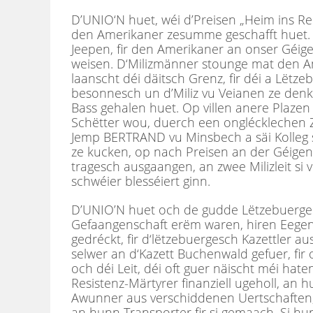
D’UNIO‘N huet, wéi d’Preisen „Heim ins Reic
den Amerikaner zesumme geschafft huet.
Jeepen, fir den Amerikaner an onser Géi
weisen. D‘Milizmänner stounge mat den A
laanscht déi däitsch Grenz, fir déi a Lëtz
besonnesch un d’Miliz vu Veianen ze denk
Bass gehalen huet. Op villen anere Plazen
Schëtter wou, duerch een onglécklechen Zo
Jemp BERTRAND vu Minsbech a säi Kolleg si
ze kucken, op nach Preisen an der Géige
tragesch ausgaangen, an zwee Milizleit si
schwéier blesséiert ginn.
D’UNIO’N huet och de gudde Lëtzebuerger
Gefaangenschaft erëm waren, hiren Eege
gedréckt, fir d‘lëtzebuergesch Kazettler a
selwer an d‘Kazett Buchenwald gefuer, fi
och déi Leit, déi oft guer näischt méi hate
Resistenz-Märtyrer finanziell ugeholl, a
Awunner aus verschiddenen Uertschaften,
an hunn Transporter fir si gemaach. Si h