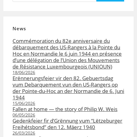
News
Commémoration du 82e anniversaire du
débarquement des US-Rangers à la Pointe du
Hoc en Normandie le 6 juin 1944 en présence
d’une délégation de l’Union des Mouvements
de Résistance Luxembourgeois (UNIOUN)
18/06/2026
Erënnerungsfeier vir den 82. Gebuertsdag
vum Debarquement vun den US-Rangers op
der Pointe-du-Hoc an der Normandie de 6. Juni
1944
15/06/2026
Fallen at home — the story of Philip W. Weis
06/05/2026
Gedenkfeier fir d’Grënnung vum “Lëtzeburger
Freihétsbond” den 12. Mäerz 1940
26/03/2026