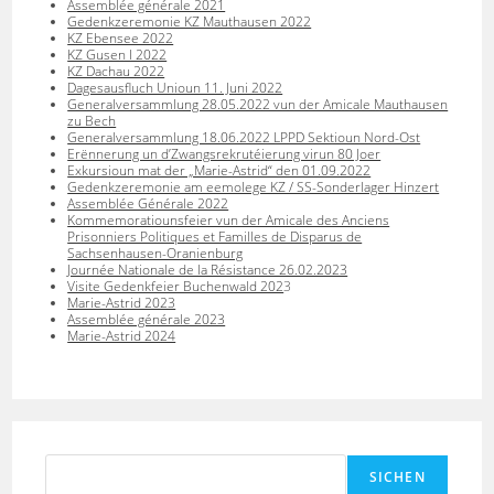
Assemblée générale 2021
Gedenkzeremonie KZ Mauthausen 2022
KZ Ebensee 2022
KZ Gusen I 2022
KZ Dachau 2022
Dagesausfluch Unioun 11. Juni 2022
Generalversammlung 28.05.2022 vun der Amicale Mauthausen
zu Bech
Generalversammlung 18.06.2022 LPPD Sektioun Nord-Ost
Erënnerung un d’Zwangsrekrutéierung virun 80 Joer
Exkursioun mat der „Marie-Astrid“ den 01.09.2022
Gedenkzeremonie am eemolege KZ / SS-Sonderlager Hinzert
Assemblée Générale 2022
Kommemoratiounsfeier vun der Amicale des Anciens
Prisonniers Politiques et Familles de Disparus de
Sachsenhausen-Oranienburg
Journée Nationale de la Résistance 26.02.2023
Visite Gedenkfeier Buchenwald 202
3
Marie-Astrid 2023
Assemblée générale 2023
Marie-Astrid 2024
Suchen
SICHEN