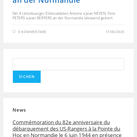
Déi 4 Lëtzebuerger Elittezaldoten Antoine a Jean NEVEN, Felix
PETERS a Jean REIFFERS an der Normandie bleiwend geéiert
0 KOMMENTARE
17/06/2025
Suchen
SICHEN
News
Commémoration du 82e anniversaire du
débarquement des US-Rangers à la Pointe du
Hoc en Normandie le 6 juin 1944 en présence